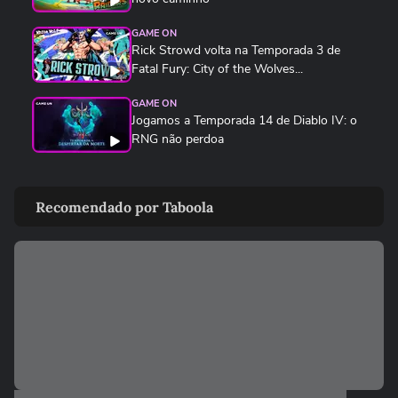
GAME ON
Rick Strowd volta na Temporada 3 de
Fatal Fury: City of the Wolves...
GAME ON
Jogamos a Temporada 14 de Diablo IV: o
RNG não perdoa
GAME ON
SNK traz de volta Ninja Master's, clássico
Recomendado por Taboola
esquecido de 1996
GAME ON
F1 25 ganha a temporada 2026 com
novos carros, Madri e Audi no grid
GAME ON
Kenshiro estreia em Fatal Fury e não é tão
apelão quanto parece
GAME ON