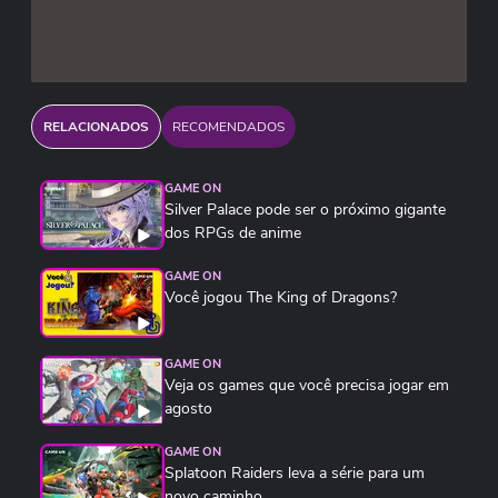
RELACIONADOS
RECOMENDADOS
GAME ON
Silver Palace pode ser o próximo gigante
dos RPGs de anime
GAME ON
Você jogou The King of Dragons?
GAME ON
Veja os games que você precisa jogar em
agosto
GAME ON
Splatoon Raiders leva a série para um
novo caminho