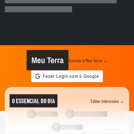
Devil May Cry 5 chega no Switch 2 com
edição completa
GAME ON
Cinco jogos de futebol mais bizarros que
existem
GAME ON
Star Fox retorna após 10 anos e acerta
em cheio
Meu Terra
Acessar o Meu Terra →
GAME ON
Testamos Embers of the Uncrowned, o
novo MMORPG de fantasia sombria
GAME ON
Echoes of Aincrad traz nostalgia e clima
O ESSENCIAL DO DIA
Editar interesses →
de MMO baseado em Sword...
GAME ON
Jogamos a demonstração de Halo:
Campaign Evolved