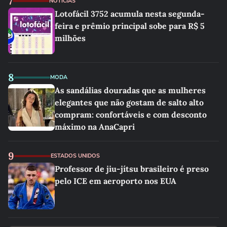
7
NOTÍCIAS
Lotofácil 3752 acumula nesta segunda-
feira e prêmio principal sobe para R$ 5
milhões
8
MODA
As sandálias douradas que as mulheres
elegantes que não gostam de salto alto
compram: confortáveis e com desconto
máximo na AnaCapri
9
ESTADOS UNIDOS
Professor de jiu-jítsu brasileiro é preso
pelo ICE em aeroporto nos EUA