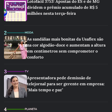
Lotofácil 3753: Apostas do ES e de MG
dividem o prêmio acumulado de R$ 5
milhões nesta terça-feira
2
MODA
As sandálias mais bonitas da Usaflex são
na cor algodão-doce e aumentam a altura
em centímetros sem comprometer o
conforto
3
TV
Apresentadora pede demissão de
telejornal para ser gerente em empresa:
"Mais tempo e paz"
4
PLANETA