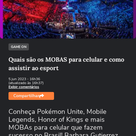
Não foi possível reproduzir o vídeo
Tentar novamente
GAME ON
Quais são os MOBAS para celular e como
assistir ao esport
5 jun 2023
- 16h36
(atualizado às 16h37)
Exibir comentários
Compartilhar
Conheça Pokémon Unite, Mobile
Legends, Honor of Kings e mais
MOBAs para celular que fazem
sucesso no Brasil! Barbara Gutierrez