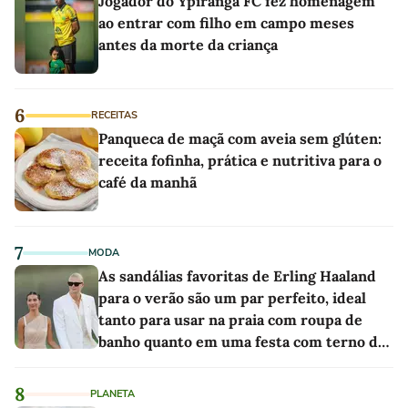
Jogador do Ypiranga FC fez homenagem
ao entrar com filho em campo meses
antes da morte da criança
6
RECEITAS
Panqueca de maçã com aveia sem glúten:
receita fofinha, prática e nutritiva para o
café da manhã
7
MODA
As sandálias favoritas de Erling Haaland
para o verão são um par perfeito, ideal
tanto para usar na praia com roupa de
banho quanto em uma festa com terno de
linho
8
PLANETA