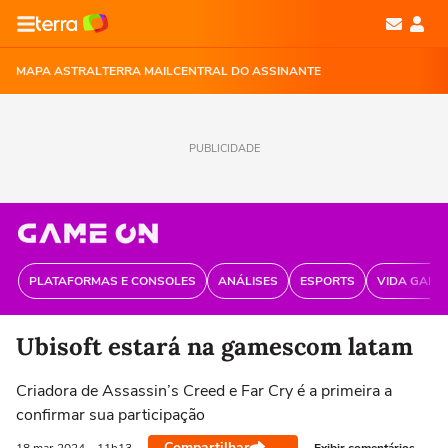
MAPA ASTRAL
TERRA MAIL
CENTRAL DO ASSINANTE
PUBLICIDADE
PLATAFORMAS E CONSOLES
ANÁLISES
ESPORTS
VIDA GAME
Ubisoft estará na gamescom latam
Criadora de Assassin’s Creed e Far Cry é a primeira a
confirmar sua participação
Compartilhar
Exibir comentários