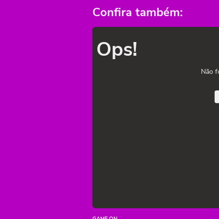
Confira também:
Ops!
Não f
GAME ON