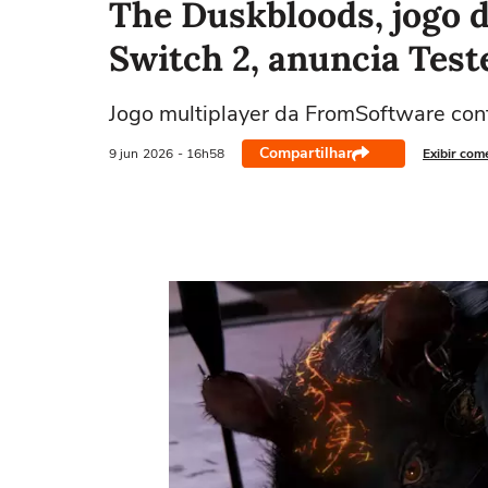
The Duskbloods, jogo 
Switch 2, anuncia Tes
Jogo multiplayer da FromSoftware cont
Compartilhar
9 jun
2026
- 16h58
Exibir com