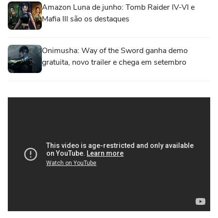
Amazon Luna de junho: Tomb Raider IV-VI e
Mafia III são os destaques
Onimusha: Way of the Sword ganha demo
gratuita, novo trailer e chega em setembro