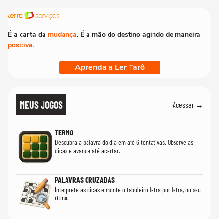
que só temos uma'
É a carta da
mudança
. É a mão do destino agindo de maneira
positiva
.
Aprenda a Ler Tarô
MEUS JOGOS
Acessar →
TERMO
Descubra a palavra do dia em até 6 tentativas. Observe as
dicas e avance até acertar.
PALAVRAS CRUZADAS
Interprete as dicas e monte o tabuleiro letra por letra, no seu
ritmo.