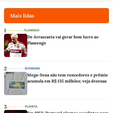
Mais lidas
1
FLAMENGO
De Arrascaeta vai gerar bom lucro ao
Flamengo
2
ECONOMIA
Mega-Sena não tem vencedores e prêmio
acumula em R$ 135 milhões; veja dezenas
3
PLANETA
Em 1950, Portugal plantou eucaliptos para