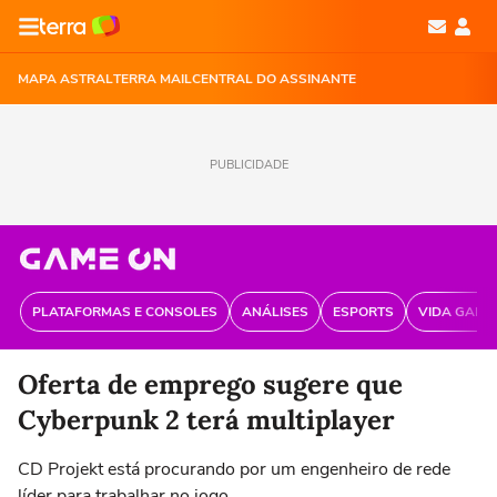
MAPA ASTRAL
TERRA MAIL
CENTRAL DO ASSINANTE
PUBLICIDADE
PLATAFORMAS E CONSOLES
ANÁLISES
ESPORTS
VIDA GAME
Oferta de emprego sugere que
Cyberpunk 2 terá multiplayer
CD Projekt está procurando por um engenheiro de rede
líder para trabalhar no jogo