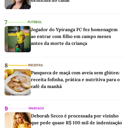
7
FUTEBOL
Jogador do Ypiranga FC fez homenagem
ao entrar com filho em campo meses
antes da morte da criança
8
RECEITAS
Panqueca de maçã com aveia sem glúten:
receita fofinha, prática e nutritiva para o
café da manhã
9
FAMOSOS
Deborah Secco é processada por vizinho
que pede quase R$ 100 mil de indenização