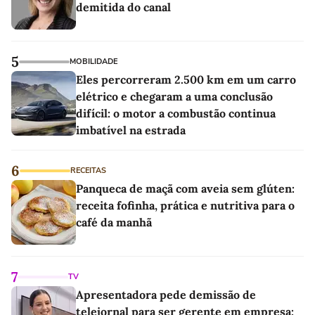
demitida do canal
5
MOBILIDADE
Eles percorreram 2.500 km em um carro
elétrico e chegaram a uma conclusão
difícil: o motor a combustão continua
imbatível na estrada
6
RECEITAS
Panqueca de maçã com aveia sem glúten:
receita fofinha, prática e nutritiva para o
café da manhã
7
TV
Apresentadora pede demissão de
telejornal para ser gerente em empresa: