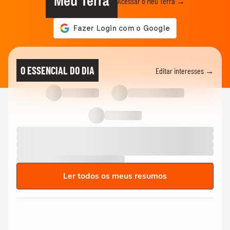
Meu Terra
Acessar o Meu Terra →
O ESSENCIAL DO DIA
Editar interesses →
Ler todos os meus resumos