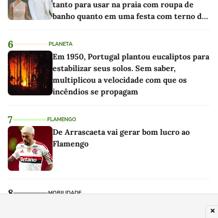
tanto para usar na praia com roupa de
banho quanto em uma festa com terno de
linho
6
PLANETA
Em 1950, Portugal plantou eucaliptos para
estabilizar seus solos. Sem saber,
multiplicou a velocidade com que os
incêndios se propagam
7
FLAMENGO
De Arrascaeta vai gerar bom lucro ao
Flamengo
8
MOBILIDADE
Eles percorreram 2.500 km em um carro
elétrico e chegaram a uma conclusão