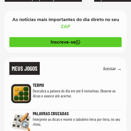
As notícias mais importantes do dia direto no seu
ZAP
Inscreva-se
MEUS JOGOS
Acessar →
TERMO
Descubra a palavra do dia em até 6 tentativas. Observe as
dicas e avance até acertar.
PALAVRAS CRUZADAS
Interprete as dicas e monte o tabuleiro letra por letra, no seu
ritmo.