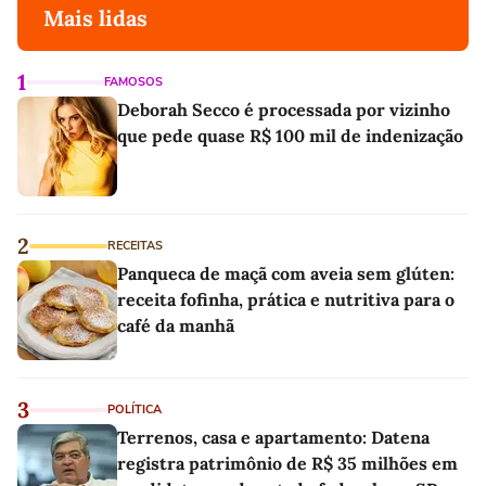
Mais lidas
1
FAMOSOS
Deborah Secco é processada por vizinho
que pede quase R$ 100 mil de indenização
2
RECEITAS
Panqueca de maçã com aveia sem glúten:
receita fofinha, prática e nutritiva para o
café da manhã
3
POLÍTICA
Terrenos, casa e apartamento: Datena
registra patrimônio de R$ 35 milhões em