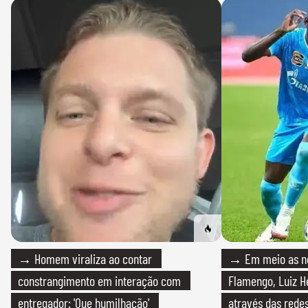
→ Homem viraliza ao contar
→ Em meio as n
constrangimento em interação com
Flamengo, Luiz H
entregador: 'Que humilhação'
através das redes