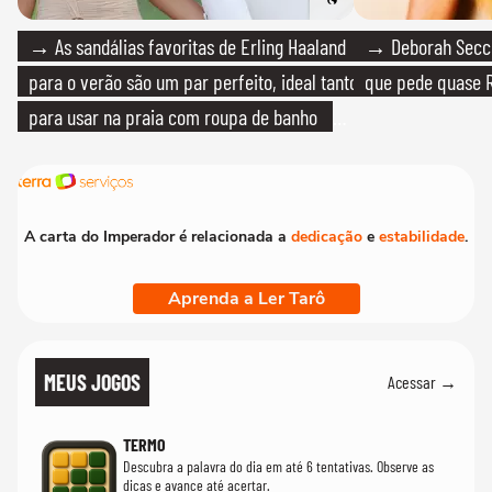
→ As sandálias favoritas de Erling Haaland
→ Deborah Secco
para o verão são um par perfeito, ideal tanto
que pede quase R
para usar na praia com roupa de banho
quanto em uma festa com terno de linho
A carta do Imperador é relacionada a
dedicação
e
estabilidade
.
Aprenda a Ler Tarô
MEUS JOGOS
Acessar →
TERMO
Descubra a palavra do dia em até 6 tentativas. Observe as
dicas e avance até acertar.