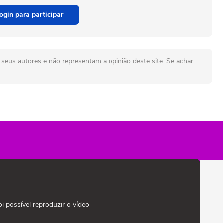
ogin para participar
seus autores e não representam a opinião deste site. Se achar
oi possível reproduzir o vídeo