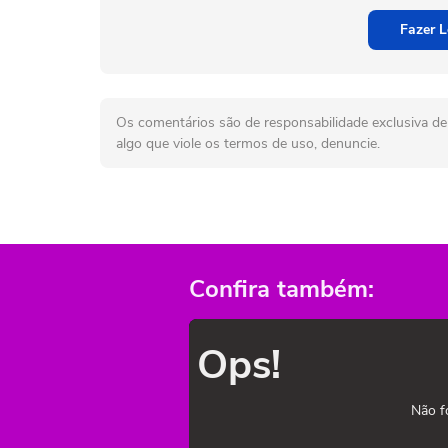
Fazer L
Os comentários são de responsabilidade exclusiva de 
algo que viole os termos de uso, denuncie.
Confira também:
Ops!
Não f