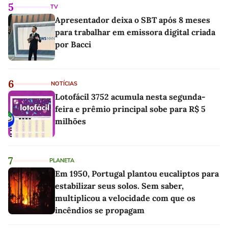
5
TV
Apresentador deixa o SBT após 8 meses
para trabalhar em emissora digital criada
por Bacci
6
NOTÍCIAS
Lotofácil 3752 acumula nesta segunda-
feira e prêmio principal sobe para R$ 5
milhões
7
PLANETA
Em 1950, Portugal plantou eucaliptos para
estabilizar seus solos. Sem saber,
multiplicou a velocidade com que os
incêndios se propagam