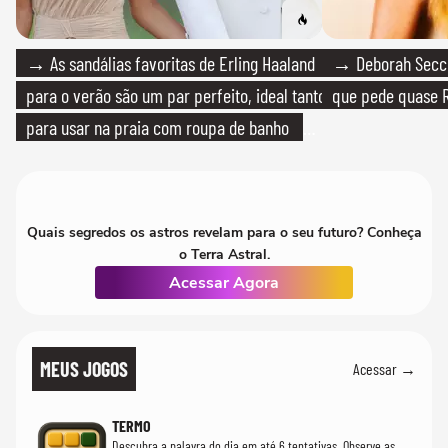
→ As sandálias favoritas de Erling Haaland
→ Deborah Secco
para o verão são um par perfeito, ideal tanto
que pede quase R
para usar na praia com roupa de banho
quanto em uma festa com terno de linho
Quais segredos os astros revelam para o seu futuro? Conheça
o Terra Astral.
Acessar Agora
MEUS JOGOS
Acessar →
TERMO
Descubra a palavra do dia em até 6 tentativas. Observe as