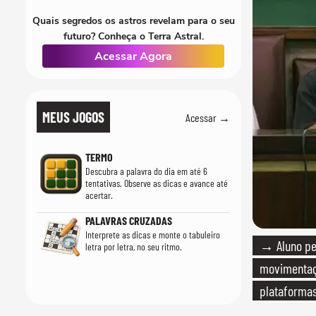
Quais segredos os astros revelam para o seu
futuro? Conheça o Terra Astral.
Acessar Agora
MEUS JOGOS
Acessar →
TERMO
Descubra a palavra do dia em até 6
tentativas. Observe as dicas e avance até
acertar.
PALAVRAS CRUZADAS
Interprete as dicas e monte o tabuleiro
→ Aluno per
letra por letra, no seu ritmo.
movimentaç
plataformas