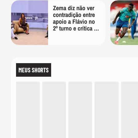
Zema diz não ver
contradição entre
apoio a Flávio no
2º turno e crítica ao
caso Master:
'Prefiro votar em
um copo a votar no
PT'
MEUS SHORTS