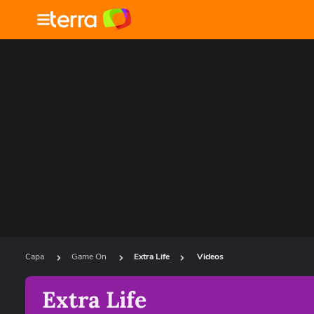
Capa
Game On
Extra Life
Videos
Extra Life