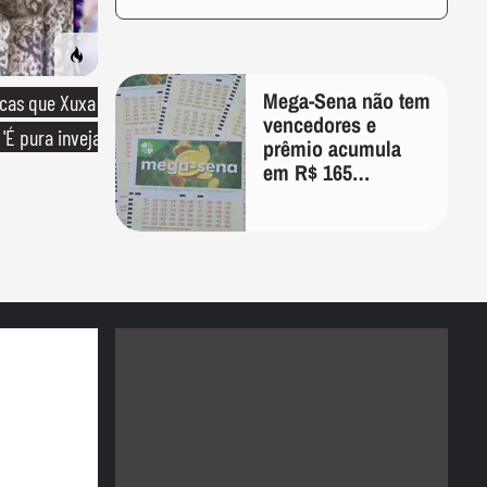
Mega-Sena não tem
icas que Xuxa
vencedores e
'É pura inveja
prêmio acumula
em R$ 165
milhões; veja as
dezenas