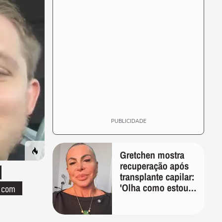
PUBLICIDADE
Gretchen mostra
recuperação após
transplante capilar:
'Olha como estou
o com
bem'