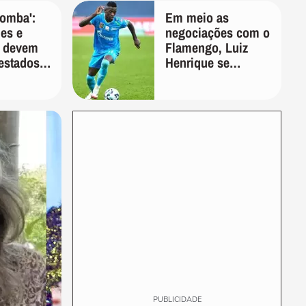
bomba':
Em meio as
es e
negociações com o
s devem
Flamengo, Luiz
 estados
Henrique se
ira,
manifesta através
et
das redes sociais
PUBLICIDADE