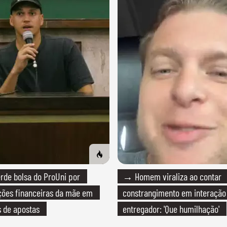
de bolsa do ProUni por
→ Homem viraliza ao contar
ões financeiras da mãe em
constrangimento em interaçã
 de apostas
entregador: 'Que humilhação'