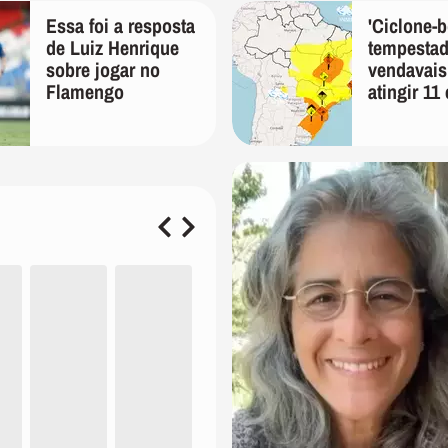
Essa foi a resposta
'Ciclone-
de Luiz Henrique
tempestad
sobre jogar no
vendavai
Flamengo
atingir 11
na sexta-fe
alerta Inm