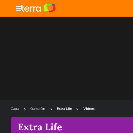
Capa
Game On
Extra Life
Videos
Extra Life