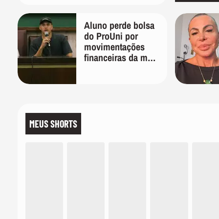
Aluno perde bolsa
do ProUni por
movimentações
financeiras da mãe
em plataformas de
apostas
MEUS SHORTS