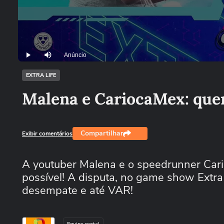
Anúncio
Play
Mutar
EXTRA LIFE
Malena e CariocaMex: que
Compartilhar
Exibir comentários
A youtuber Malena e o speedrunner Car
possível! A disputa, no game show Extra 
desempate e até VAR!