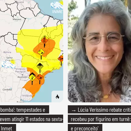
-bomba': tempestades e
→ Lúcia Veríssimo rebate crít
evem atingir 11 estados na sexta-
recebeu por figurino em turnê: 
a Inmet
e preconceito'