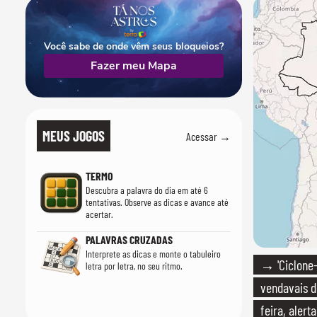
Você sabe de onde vêm seus bloqueios?
Fazer meu Mapa
MEUS JOGOS
Acessar →
TERMO
Descubra a palavra do dia em até 6
tentativas. Observe as dicas e avance até
acertar.
PALAVRAS CRUZADAS
Interprete as dicas e monte o tabuleiro
→ 'Ciclone
letra por letra, no seu ritmo.
vendavais d
feira, alert