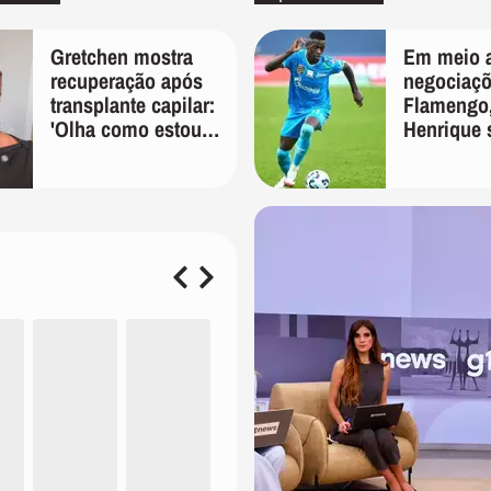
Gretchen mostra
Em meio 
recuperação após
negociaç
transplante capilar:
Flamengo,
'Olha como estou
Henrique 
bem'
manifesta
das redes