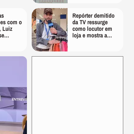
dezenas
as
Repórter demitido
ões com o
da TV ressurge
 Luiz
como locutor em
se
loja e mostra a
 através
importância de ser
 sociais
versátil