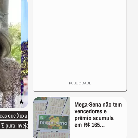
PUBLICIDADE
Mega-Sena não tem
vencedores e
icas que Xuxa
prêmio acumula
em R$ 165
'É pura inveja
milhões; veja as