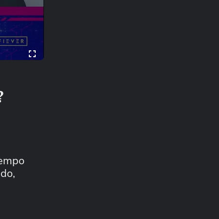
?
tempo
ndo,