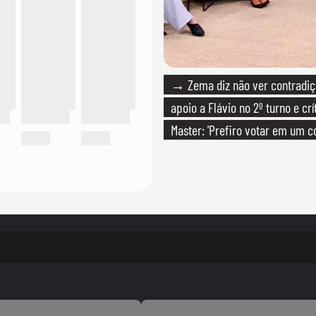
→ Zema diz não ver contradiç
apoio a Flávio no 2º turno e crí
Master: 'Prefiro votar em um c
PT'