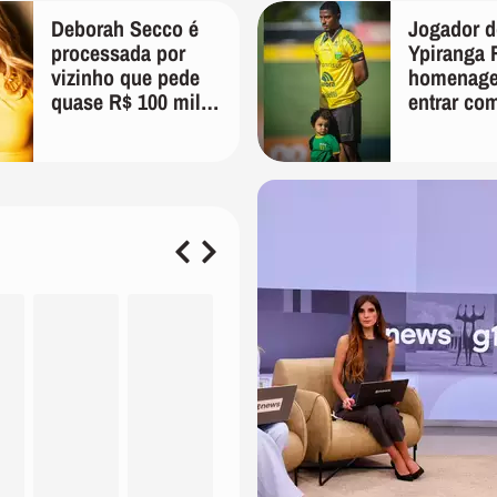
Deborah Secco é
Jogador 
processada por
Ypiranga 
vizinho que pede
homenag
quase R$ 100 mil
entrar co
de indenização
campo me
antes da 
criança