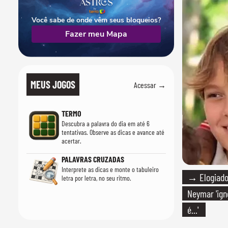
Você sabe de onde vêm seus bloqueios?
Fazer meu Mapa
MEUS JOGOS
Acessar →
TERMO
Descubra a palavra do dia em até 6
tentativas. Observe as dicas e avance até
acertar.
PALAVRAS CRUZADAS
Interprete as dicas e monte o tabuleiro
→ Elogiado 
letra por letra, no seu ritmo.
Neymar 'igno
é...'