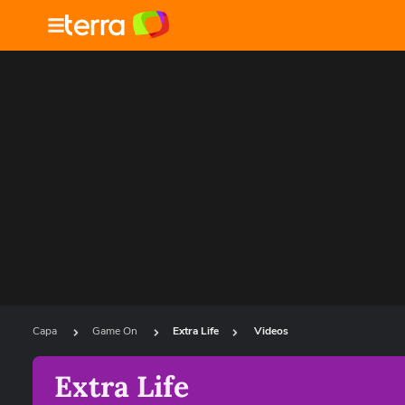
Capa
Game On
Extra Life
Videos
Extra Life