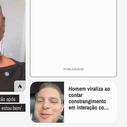
PUBLICIDADE
Homem viraliza ao
contar
ção após
constrangimento
em interação com
o estou bem'
entregador: 'Que
humilhação'