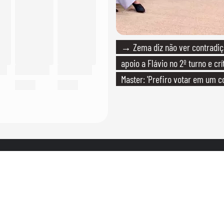
→ Zema diz não ver contradiç
apoio a Flávio no 2º turno e crí
Master: 'Prefiro votar em um c
PT'