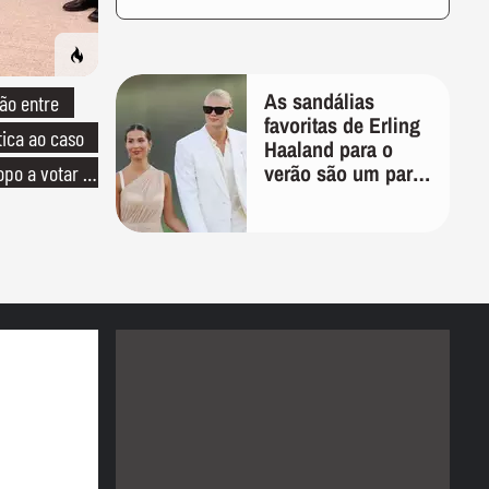
As sandálias
ão entre
favoritas de Erling
tica ao caso
Haaland para o
verão são um par
opo a votar no
perfeito, ideal tanto
para usar na praia
com roupa de
banho quanto em
uma festa com
terno de linho