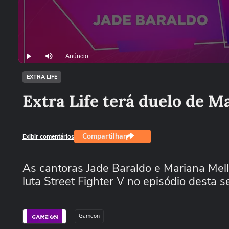
Anúncio
Play
Mutar
EXTRA LIFE
Extra Life terá duelo de M
Compartilhar
Exibir comentários
As cantoras Jade Baraldo e Mariana Mel
luta Street Fighter V no episódio desta 
Gameon