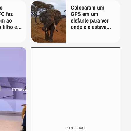
do
Colocaram um
FC fez
GPS em um
em ao
elefante para ver
m filho em
onde ele estava
ses
indo; 2 anos
morte da
depois, ele
desenhou um
mapa que
surpreendeu os
cientistas
PUBLICIDADE