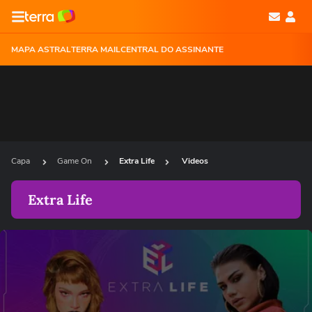
MAPA ASTRAL
TERRA MAIL
CENTRAL DO ASSINANTE
Capa
Game On
Extra Life
Videos
Extra Life