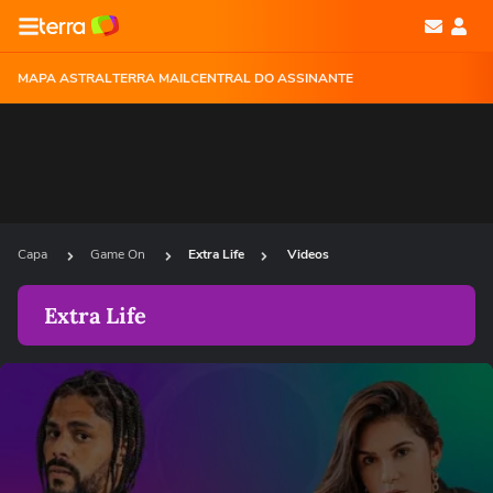
MAPA ASTRAL
TERRA MAIL
CENTRAL DO ASSINANTE
Capa
Game On
Extra Life
Videos
Extra Life