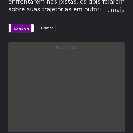
enfrentarem nas pistas, os dois falaram
sobre suas trajetórias em outros
...mais
realities e a vida de "competidores
natos".
Gameon
PUBLICIDADE