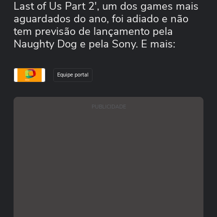
Last of Us Part 2', um dos games mais
aguardados do ano, foi adiado e não
tem previsão de lançamento pela
Naughty Dog e pela Sony. E mais:
Hideo Kojima quer criar um game de
terror que faça você borrar as calças!
Equipe portal
Credo!
PUBLICIDADE