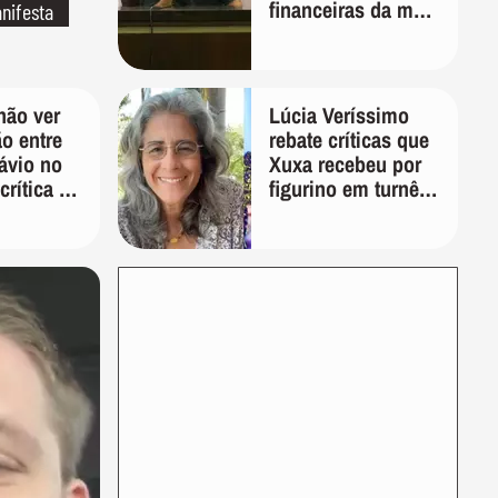
financeiras da mãe
nifesta
em plataformas de
apostas
não ver
Lúcia Veríssimo
o entre
rebate críticas que
ávio no
Xuxa recebeu por
crítica ao
figurino em turnê:
er:
'É pura inveja e
otar em
preconceito'
 votar no