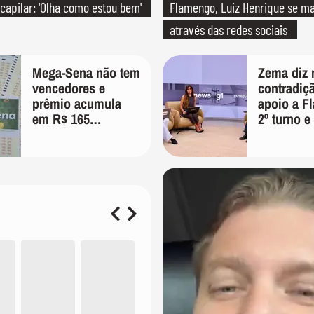
 capilar: 'Olha como estou bem'
Flamengo, Luiz Henrique se ma
através das redes sociais
Mega-Sena não tem
Zema diz 
vencedores e
contradiçã
prêmio acumula
apoio a Fl
em R$ 165
2º turno e 
milhões; veja as
caso Mast
dezenas
'Prefiro v
um copo a
PT'