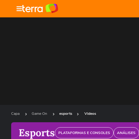
Capa
Game On
esports
Videos
Esports
PLATAFORMAS E CONSOLES
ANÁLISES