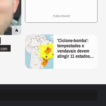
PUBLICIDADE
'Ciclone-bomba':
tempestades e
o com
vendavais devem
atingir 11 estados
na sexta-feira,
alerta Inmet