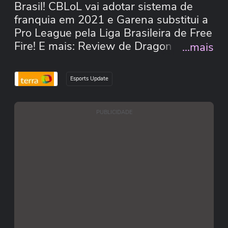
Brasil! CBLoL vai adotar sistema de
franquia em 2021 e Garena substitui a
Pro League pela Liga Brasileira de Free
Fire! E mais: Review de Dragon Ball Z:
...mais
Kakarot e novos jogos de Silent Hill
sendo produzidos.
Esports Update
PUBLICIDADE