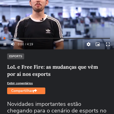
Loaded
:
13.87%
Current
0:01
/
DurationÂ
4:19
Pause
Mutar
Picture-
TimeÂ
in-
Picture
ESPORTS
LoL e Free Fire: as mudanças que vêm
por aí nos esports
Exibir comentários
Compartilhar
Novidades importantes estão
chegando para o cenário de esports no