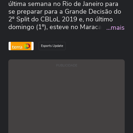
última semana no Rio de Janeiro para
se preparar para a Grande Decisão do
2º Split do CBLoL 2019 e, no último
domingo (1º), esteve no Maracanã para
...mais
prestigiar a disputa do rubro-negro
pela 17ª rodada do Campeonato
Esports Update
Brasileiro contra o Palmeiras. Confira
essa e outras notícias dos esportes
eletrônicos no Esports Update.
PUBLICIDADE