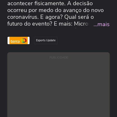
acontecer fisicamente. A decisão
ocorreu por medo do avanço do novo
coronavírus. E agora? Qual será o
futuro do evento? E mais: Microsoft
...mais
revela as especificações técnicas do
novo Xbox Series X.
Esports Update
PUBLICIDADE