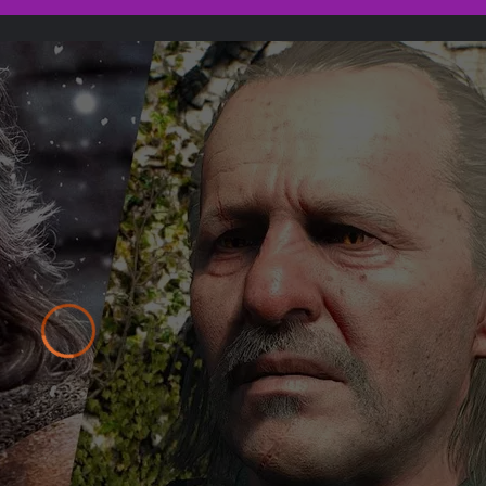
Video
Player
is
loading.