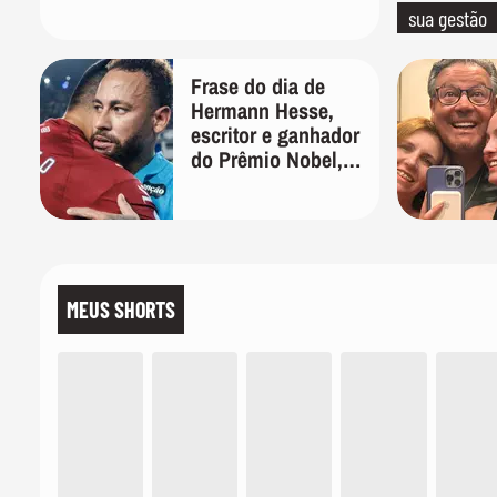
sua gestão
Frase do dia de
Hermann Hesse,
escritor e ganhador
do Prêmio Nobel,
sobre a paciência:
'Ser inteligente é
bom, ser paciente é
melhor'
MEUS SHORTS