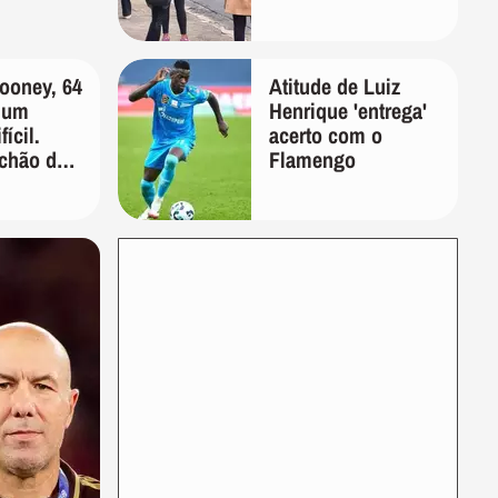
feira; veja a
previsão do tempo
ooney, 64
Atitude de Luiz
i um
Henrique 'entrega'
ícil.
acerto com o
chão de
Flamengo
o por
e,
inco
de
aos testes