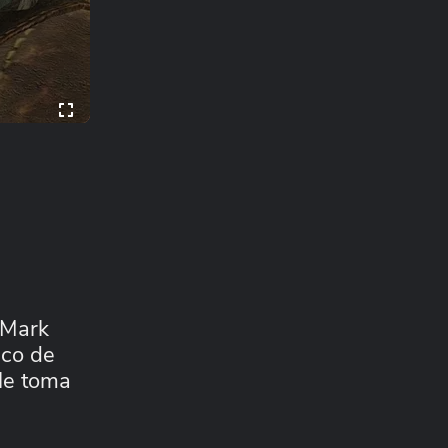
 Mark
nco de
le toma