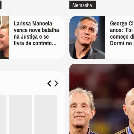
Alemanha
Larissa Manoela
George Cl
vence nova batalha
anos: 'Fo
na Justiça e se
começo dif
livra de contrato
Dormi no 
vitalício assinado
um armári
pelos pais na
dois anos 
infância
durante c
anos, fui 
bicicleta 
de elenco'