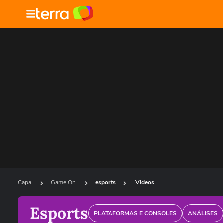
Capa
Game On
esports
Videos
Esports
PLATAFORMAS E CONSOLES
ANÁLISES