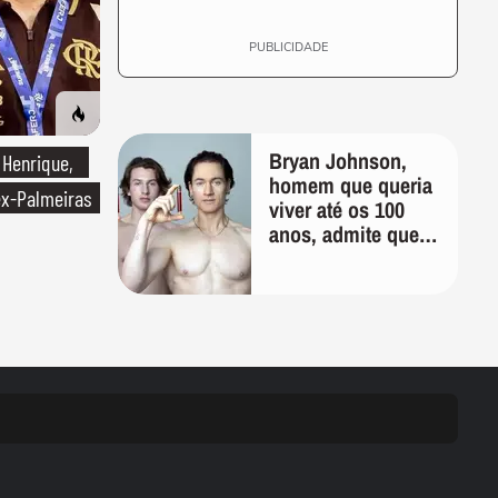
PUBLICIDADE
Bryan Johnson,
 Henrique,
homem que queria
ex-Palmeiras
viver até os 100
anos, admite que
"foi longe demais
em busca pela
longevidade"