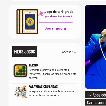
Jogo de tarô grátis
por André Mantovanni
Jogar agora
MEUS JOGOS
Acessar →
TERMO
Descubra a palavra do dia em até 6
tentativas. Observe as dicas e avance até
acertar.
PALAVRAS CRUZADAS
Interprete as dicas e monte o tabuleiro
→ Após déca
letra por letra, no seu ritmo.
Carlos anun