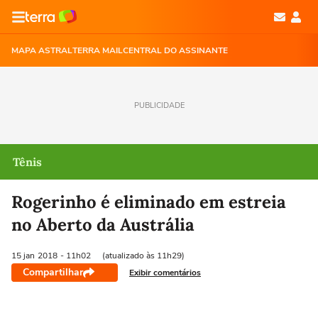
MAPA ASTRAL
TERRA MAIL
CENTRAL DO ASSINANTE
PUBLICIDADE
Tênis
Rogerinho é eliminado em estreia
no Aberto da Austrália
15 jan
2018
- 11h02
(atualizado às 11h29)
Compartilhar
Exibir comentários