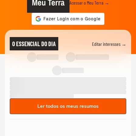
Meu Terra
Acessar o Meu Terra →
O ESSENCIAL DO DIA
Editar interesses →
Ler todos os meus resumos