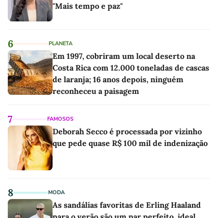
"Mais tempo e paz"
6
PLANETA
Em 1997, cobriram um local deserto na
Costa Rica com 12.000 toneladas de cascas
de laranja; 16 anos depois, ninguém
reconheceu a paisagem
7
FAMOSOS
Deborah Secco é processada por vizinho
que pede quase R$ 100 mil de indenização
8
MODA
As sandálias favoritas de Erling Haaland
para o verão são um par perfeito, ideal