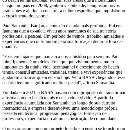
do beach tennis nacional. Foi em suas areias que a modalidade
chegou no país em 2008, ganhou visibilidade, conquistou novos
praticantes e ajudou a construir a cultura esportiva que impulsionou
o crescimento do esporte.
Para Samantha Barijan, a conexão é ainda mais profunda. Foi em
Ipanema que a ex-atleta viveu anos marcantes de sua trajetória
profissional e pessoal. Um período de treinos, trabalho, amizades e
experiências que contribuíram para sua formação dentro e fora das
quadras.
"Existem lugares que marcam a nossa história para sempre. Para
mim, Ipanema é um deles. Foi aqui que vivi momentos muito
importantes da minha vida, acompanhei o crescimento do beach
tennis, construí amizades, trabalhei, treinei e vivi experiências que
ajudaram a formar quem eu sou hoje. Ver a BASA chegando a esse
cenário tem um significado muito especial", afirma Samantha.
Fundada em 2021, a BASA nasceu com o propósito de transformar
a forma como o beach tennis é ensinado e vivido. A partir da
experiência acumulada por Samantha ao longo de sua carreira
internacional, a empresa desenvolveu uma metodologia própria
baseada em técnica, progressão pedagógica, formação de
professores, experiência do aluno e construção de comunidade.
O que começou como um projeto focado em ensino se transformou