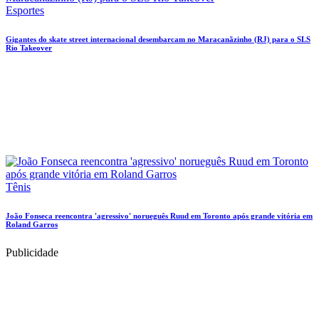
Esportes
Gigantes do skate street internacional desembarcam no Maracanãzinho (RJ) para o SLS
Rio Takeover
Tênis
João Fonseca reencontra 'agressivo' norueguês Ruud em Toronto após grande vitória em
Roland Garros
Publicidade