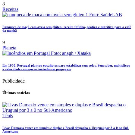
8
Receitas
Panqueca de maçã com aveia sem glúten: receita fofinha, prática e nutritiva para o café
da manhã
9
Planeta
Em 1950, Portugal plantou eucaliptos para estabilizar seus solos. Sem saber, multiplicou
a velocidade com que os incêndios se propagam
Publicidade
Últimas notícias
Tênis
Livas Damazio vence em simples e duplas e Brasil despacha o Uruguai por 3 a 0 no Sul-
Americano