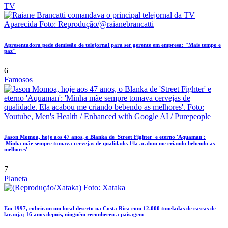
TV
Apresentadora pede demissão de telejornal para ser gerente em empresa: "Mais tempo e
paz"
6
Famosos
Jason Momoa, hoje aos 47 anos, o Blanka de 'Street Fighter' e eterno 'Aquaman':
'Minha mãe sempre tomava cervejas de qualidade. Ela acabou me criando bebendo as
melhores'
7
Planeta
Em 1997, cobriram um local deserto na Costa Rica com 12.000 toneladas de cascas de
laranja; 16 anos depois, ninguém reconheceu a paisagem