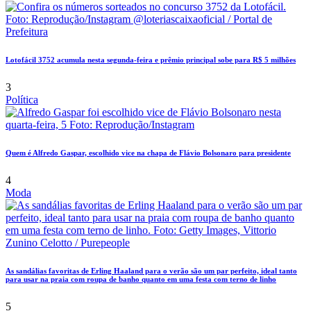
Lotofácil 3752 acumula nesta segunda-feira e prêmio principal sobe para R$ 5 milhões
3
Política
Quem é Alfredo Gaspar, escolhido vice na chapa de Flávio Bolsonaro para presidente
4
Moda
As sandálias favoritas de Erling Haaland para o verão são um par perfeito, ideal tanto
para usar na praia com roupa de banho quanto em uma festa com terno de linho
5