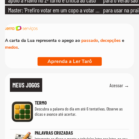
apoio a Flávio no 2º turno e crítica ao caso
para o verão são 
Master: 'Prefiro votar em um copo a votar no
para usar na pra
PT'
quanto em uma fe
A carta da Lua representa o apego ao
passado
,
decepções
e
medos
.
Aprenda a Ler Tarô
MEUS JOGOS
Acessar →
TERMO
Descubra a palavra do dia em até 6 tentativas. Observe as
dicas e avance até acertar.
PALAVRAS CRUZADAS
Interprete as dicas e monte o tabuleiro letra por letra, no seu