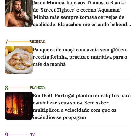
Jason Momoa, hoje aos 47 anos, o Blanka
de 'Street Fighter' e eterno 'Aquaman':
'Minha mãe sempre tomava cervejas de
qualidade. Ela acabou me criando bebendo
as melhores'
7
RECEITAS
Panqueca de maçã com aveia sem glúten:
receita fofinha, prática e nutritiva para o
café da manhã
8
PLANETA
Em 1950, Portugal plantou eucaliptos para
estabilizar seus solos. Sem saber,
multiplicou a velocidade com que os
incêndios se propagam
9
TV