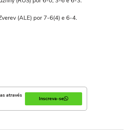
znhy (RUS) por 6-0, 3-6 e 6-3.
Zverev (ALE) por 7-6(4) e 6-4.
ias através
Inscreva-se