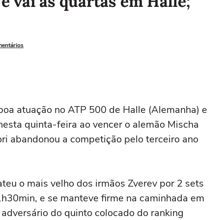
 vai às quartas em Halle;
mentários
boa atuação no ATP 500 de Halle (Alemanha) e
l nesta quinta-feira ao vencer o alemão Mischa
ori abandonou a competição pelo terceiro ano
teu o mais velho dos irmãos Zverev por 2 sets
m 1h30min, e se manteve firme na caminhada em
dversário do quinto colocado do ranking