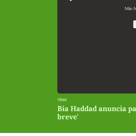
Não f
TÊNIS
Bia Haddad anuncia pau
breve'