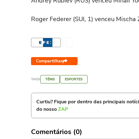
Andrey Rublev (RUS) venceu Mihail You
Roger Federer (SUI, 1) venceu Mischa 
Compartilhar
TAGS
TÊNIS
ESPORTES
Curtiu? Fique por dentro das principais notíc
do nosso
ZAP
Comentários (0)