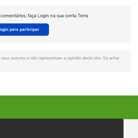
 comentários, faça Login na sua conta Terra
ogin para participar
seus autores e não representam a opinião deste site. Se achar