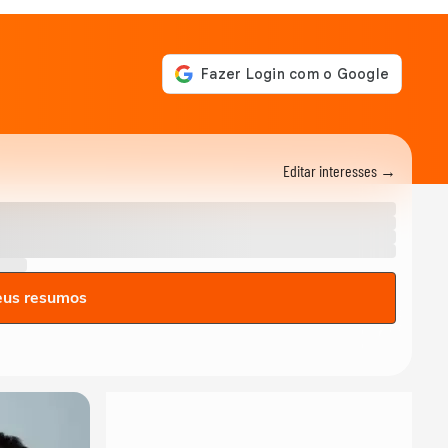
Editar interesses →
eus resumos