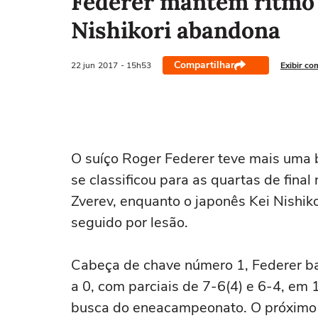
Federer mantém ritmo e
Nishikori abandona
Compartilhar
22 jun
2017
- 15h53
Exibir co
O suíço Roger Federer teve mais uma 
se classificou para as quartas de fina
Zverev, enquanto o japonês Kei Nishik
seguido por lesão.
Cabeça de chave número 1, Federer ba
a 0, com parciais de 7-6(4) e 6-4, e
busca do eneacampeonato. O próximo a