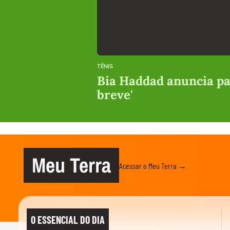
TÊNIS
Bia Haddad anuncia pau
breve'
Meu Terra
Acessar o Meu Terra →
O ESSENCIAL DO DIA