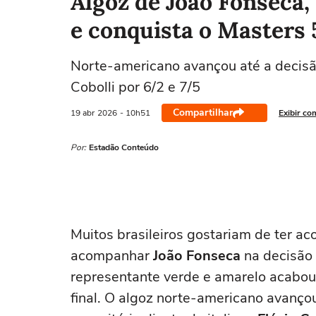
Algoz de João Fonseca,
e conquista o Masters
Norte-americano avançou até a decisão
Cobolli por 6/2 e 7/5
Compartilhar
19 abr
2026
- 10h51
Exibir co
Por:
Estadão Conteúdo
Muitos brasileiros gostariam de ter 
acompanhar
João Fonseca
na decisão
representante verde e amarelo acabou
final. O algoz norte-americano avançou