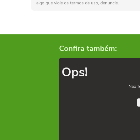
algo que viole os termos de uso, denuncie.
Confira também:
Ops!
Não f