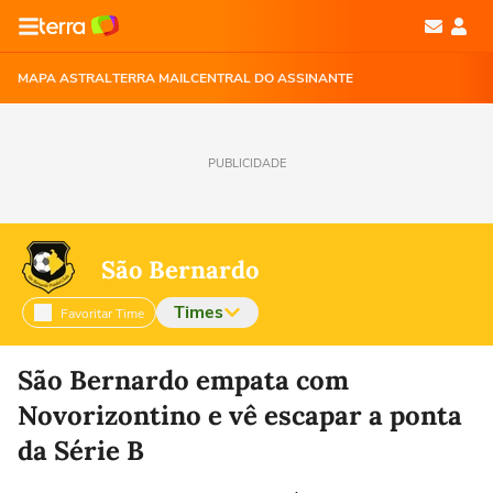
MAPA ASTRAL
TERRA MAIL
CENTRAL DO ASSINANTE
PUBLICIDADE
São Bernardo
Times
Favoritar Time
Selecione o time para ver as notícias
São Bernardo empata com
Novorizontino e vê escapar a ponta
da Série B