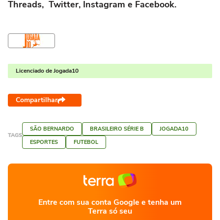
Threads
,
Twitter
,
Instagram
e
Facebook
.
Licenciado de Jogada10
Compartilhar
SÃO BERNARDO
BRASILEIRO SÉRIE B
JOGADA10
TAGS
ESPORTES
FUTEBOL
Entre com sua conta Google e tenha um
Terra só seu