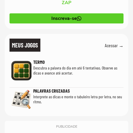
ZAP
Inscreva-se
MEUS JOGOS
Acessar →
TERMO
Descubra a palavra do dia em até 6 tentativas. Observe as
dicas e avance até acertar.
PALAVRAS CRUZADAS
Interprete as dicas e monte o tabuleiro letra por letra, no seu
ritmo.
PUBLICIDADE