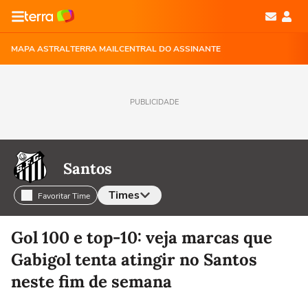
MAPA ASTRAL
TERRA MAIL
CENTRAL DO ASSINANTE
PUBLICIDADE
Santos
Times
Favoritar Time
Selecione o time para ver as notícias
Gol 100 e top-10: veja marcas que
Gabigol tenta atingir no Santos
neste fim de semana