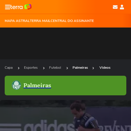
MAPA ASTRAL
TERRA MAIL
CENTRAL DO ASSINANTE
Capa
Esportes
Futebol
Palmeiras
Videos
Palmeiras