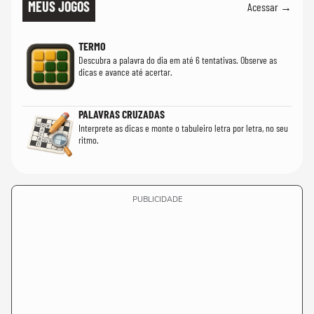
MEUS JOGOS
Acessar →
TERMO
Descubra a palavra do dia em até 6 tentativas. Observe as
dicas e avance até acertar.
PALAVRAS CRUZADAS
Interprete as dicas e monte o tabuleiro letra por letra, no seu
ritmo.
PUBLICIDADE