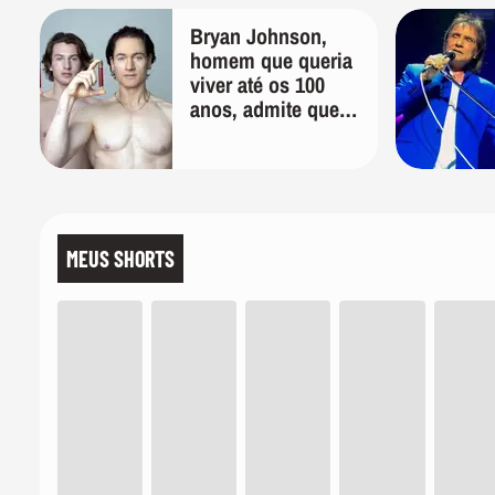
bicicleta ao
Bryan Johnson,
homem que queria
viver até os 100
anos, admite que
"foi longe demais
em busca pela
longevidade"
MEUS SHORTS