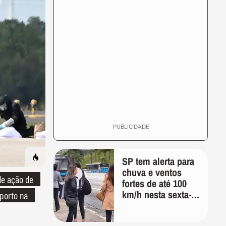
PUBLICIDADE
SP tem alerta para
chuva e ventos
e ação de
fortes de até 100
km/h nesta sexta-
porto na
feira; veja a
previsão do tempo