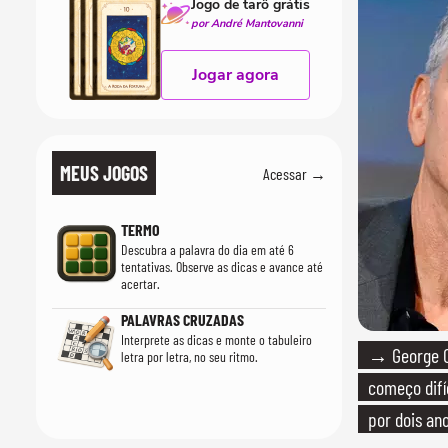
Jogo de tarô grátis
por André Mantovanni
Jogar agora
MEUS JOGOS
Acessar →
TERMO
Descubra a palavra do dia em até 6
tentativas. Observe as dicas e avance até
acertar.
PALAVRAS CRUZADAS
Interprete as dicas e monte o tabuleiro
→ George Cl
letra por letra, no seu ritmo.
começo difí
por dois ano