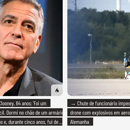
ooney, 64 anos: 'Foi um
→ Chute de funcionário imped
cil. Dormi no chão de um armário
drone com explosivos em aero
s e, durante cinco anos, fui de
Alemanha