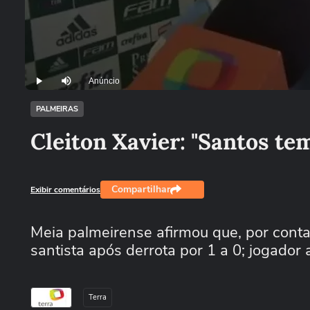
Anúncio
Play
Mutar
PALMEIRAS
Cleiton Xavier: "Santos t
Compartilhar
Exibir comentários
Meia palmeirense afirmou que, por cont
santista após derrota por 1 a 0; jogador
Terra