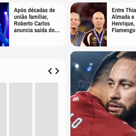
s testes de elenco'
Após décadas de
Entre Thi
união familiar,
Almada e 
Roberto Carlos
Henrique,
anuncia saída do
Flamengo
filho de Erasmo de
oferta por
sua gestão
Palmeiras