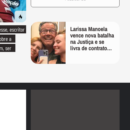
Larissa Manoela
se, escritor
vence nova batalha
obre a
na Justiça e se
livra de contrato
om, ser
vitalício assinado
pelos pais na
infância