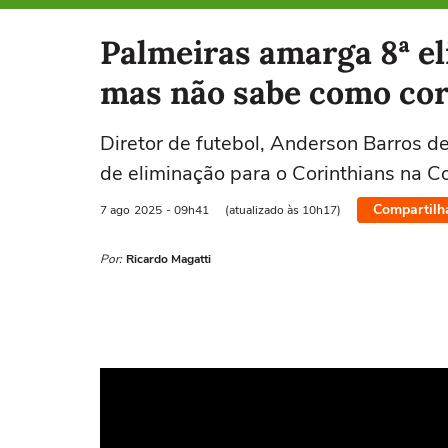
Selecione o time para ver as notícias
Palmeiras amarga 8ª el
mas não sabe como corri
Diretor de futebol, Anderson Barros 
de eliminação para o Corinthians na C
Compartilh
7 ago
2025
- 09h41
(atualizado às 10h17)
Por:
Ricardo Magatti