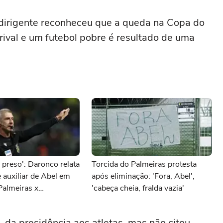
 dirigente reconheceu que a queda na Copa do
rival e um futebol pobre é resultado de uma
 preso': Daronco relata
Torcida do Palmeiras protesta
 auxiliar de Abel em
após eliminação: 'Fora, Abel',
Palmeiras x
'cabeça cheia, fralda vazia'
 da presidência aos atletas, mas não citou