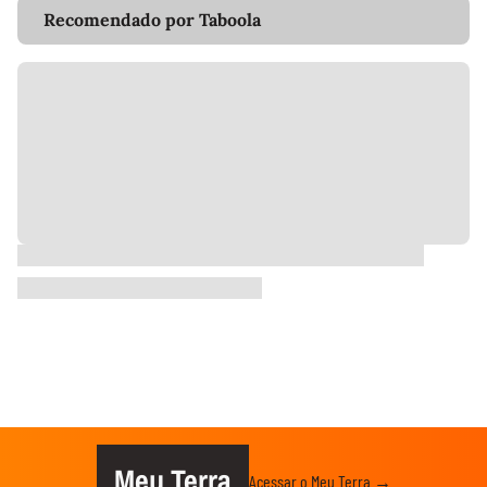
Recomendado por Taboola
Meu Terra
Acessar o Meu Terra →