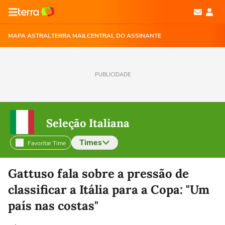
MAPA ASTRAL
TERRA MAIL
CENTRAL DO ASSINANTE
PUBLICIDADE
Seleção Italiana
Times
Favoritar Time
Selecione o time para ver as notícias
Gattuso fala sobre a pressão de
classificar a Itália para a Copa: "Um
país nas costas"