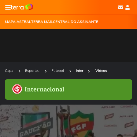
MAPA ASTRAL
TERRA MAIL
CENTRAL DO ASSINANTE
Capa
Esportes
Futebol
Inter
Videos
Internacional