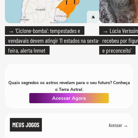
→ 'Ciclone-bomba': tempestades e
→ Lúcia Veríssim
vendavais devem atingir 11 estados na sexta-
recebeu por figur
feira, alerta Inmet
e preconceito'
Quais segredos os astros revelam para o seu futuro? Conheça
o Terra Astral.
Acessar Agora
MEUS JOGOS
Acessar →