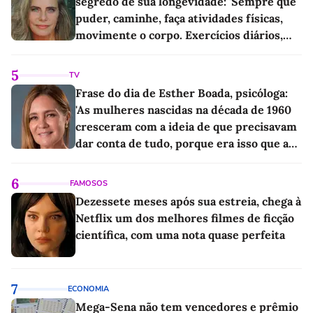
segredo de sua longevidade: 'Sempre que
puder, caminhe, faça atividades físicas,
movimente o corpo. Exercícios diários,
mesmo pequenos, são libertadores'
5
TV
Frase do dia de Esther Boada, psicóloga:
'As mulheres nascidas na década de 1960
cresceram com a ideia de que precisavam
dar conta de tudo, porque era isso que a
sociedade exigia'
6
FAMOSOS
Dezessete meses após sua estreia, chega à
Netflix um dos melhores filmes de ficção
científica, com uma nota quase perfeita
7
ECONOMIA
Mega-Sena não tem vencedores e prêmio