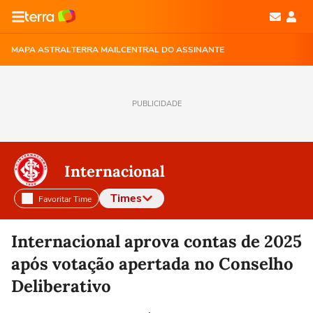
MAPA ASTRAL
TERRA MAIL
CENTRAL DO ASSINANTE
PUBLICIDADE
Internacional
Times
Favoritar Time
Selecione o time para ver as notícias
Internacional aprova contas de 2025
após votação apertada no Conselho
Deliberativo