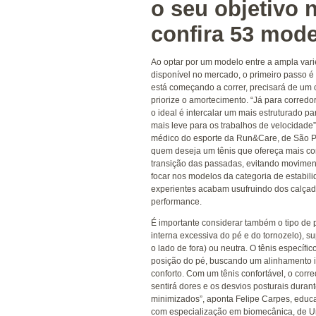
seu
objetivo
na
corrida,
confira
53
modelos
-
Terra
Ao
optar
por
um
modelo
entre
a
ampla
variedade
de
tênis
de
corrida
disponível
no
mercado,
o
primeiro
passo
é
saber
seus
objetivos.
Se