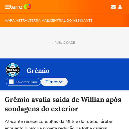
MAPA ASTRAL
TERRA MAIL
CENTRAL DO ASSINANTE
PUBLICIDADE
Grêmio
Times
Favoritar Time
Selecione o time para ver as notícias
Grêmio avalia saída de Willian após
sondagens do exterior
Atacante recebe consultas da MLS e do futebol árabe
enquanto diretoria projeta redução da folha salarial