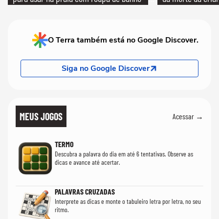
quanto em uma festa com terno de linho
O Terra também está no Google Discover.
Siga no Google Discover
MEUS JOGOS
Acessar →
TERMO
Descubra a palavra do dia em até 6 tentativas. Observe as
dicas e avance até acertar.
PALAVRAS CRUZADAS
Interprete as dicas e monte o tabuleiro letra por letra, no seu
ritmo.