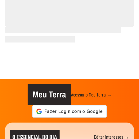
Meu Terra
Acessar o Meu Terra →
O ESSENCIAL DO DIA
Editar interesses →