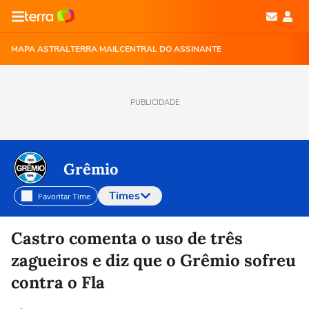
MAPA ASTRAL
TERRA MAIL
CENTRAL DO ASSINANTE
PUBLICIDADE
Grêmio
Times
Favoritar Time
Selecione o time para ver as notícias
Castro comenta o uso de três
zagueiros e diz que o Grêmio sofreu
contra o Fla