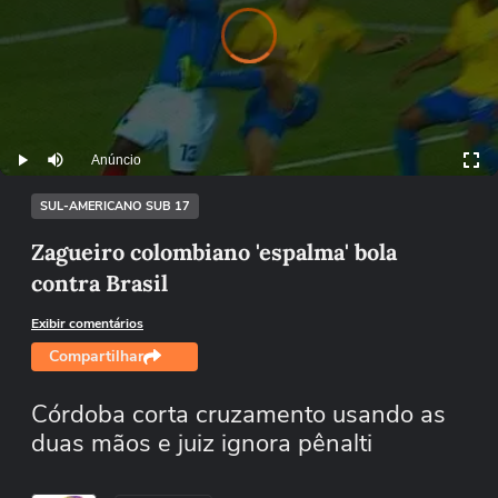
Vi
e
o
a
y
i
l
o
a
n
d
er
Pl
g.
s
di
Anúncio
Play
Mutar
SUL-AMERICANO SUB 17
Zagueiro colombiano 'espalma' bola
contra Brasil
Exibir comentários
Compartilhar
Córdoba corta cruzamento usando as
duas mãos e juiz ignora pênalti