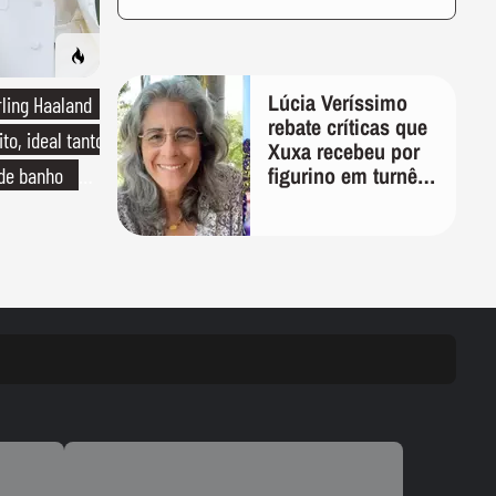
Lúcia Veríssimo
rling Haaland
rebate críticas que
to, ideal tanto
Xuxa recebeu por
figurino em turnê:
 de banho
'É pura inveja e
o de linho
preconceito'