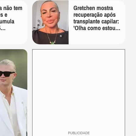
a não tem
Gretchen mostra
s e
recuperação após
cumula
transplante capilar:
5
'Olha como estou
eja as
bem'
PUBLICIDADE