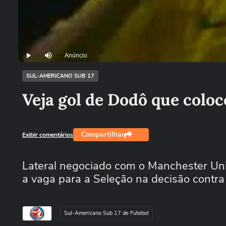
Anúncio
Play
Mutar
SUL-AMERICANO SUB 17
Veja gol de Dodô que coloco
Compartilhar
Exibir comentários
Lateral negociado com o Manchester Unite
a vaga para a Seleção na decisão contra
Sul-Americano Sub 17 de Futebol