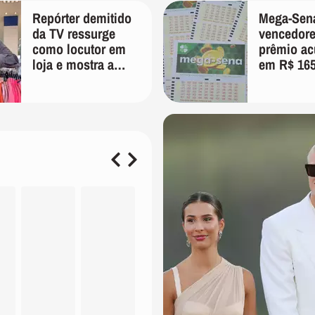
Repórter demitido
Mega-Sen
da TV ressurge
vencedore
como locutor em
prêmio a
loja e mostra a
em R$ 16
importância de ser
milhões; v
versátil
dezenas