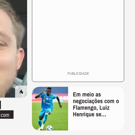
PUBLICIDADE
Em meio as
negociações com o
Flamengo, Luiz
Henrique se
o com
manifesta através
das redes sociais