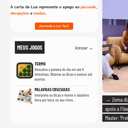
A carta da Lua representa o apego ao
passado
,
decepções
e
medos
.
Aprenda a Ler Tarô
MEUS JOGOS
Acessar →
TERMO
Descubra a palavra do dia em até 6
tentativas. Observe as dicas e avance até
acertar.
PALAVRAS CRUZADAS
Interprete as dicas e monte o tabuleiro
→ Zema diz 
letra por letra, no seu ritmo.
apoio a Fláv
Master: 'Pr
PT'