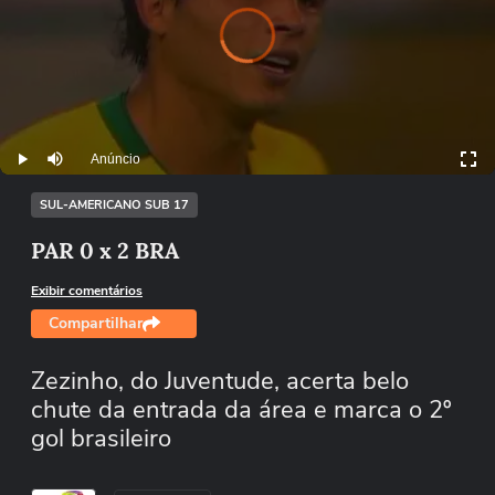
Vi
e
o
a
y
i
l
o
a
n
d
er
Pl
g.
s
di
Anúncio
Play
Mutar
SUL-AMERICANO SUB 17
PAR 0 x 2 BRA
Exibir comentários
Compartilhar
Zezinho, do Juventude, acerta belo
chute da entrada da área e marca o 2º
gol brasileiro