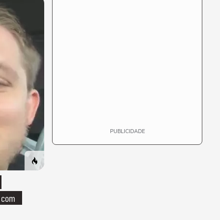
uma festa com
terno de linho
PUBLICIDADE
o com