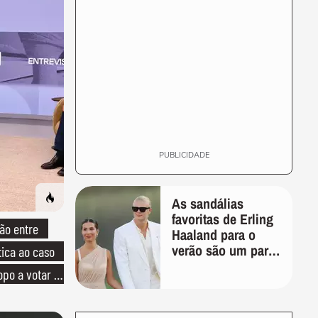
PUBLICIDADE
As sandálias
favoritas de Erling
ão entre
Haaland para o
verão são um par
tica ao caso
perfeito, ideal tanto
opo a votar no
para usar na praia
com roupa de
banho quanto em