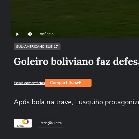
Anúncio
Play
Mutar
SUL-AMERICANO SUB 17
Goleiro boliviano faz defe
Compartilhar
Exibir comentários
Após bola na trave, Lusquiño protagoniz
Redação Terra