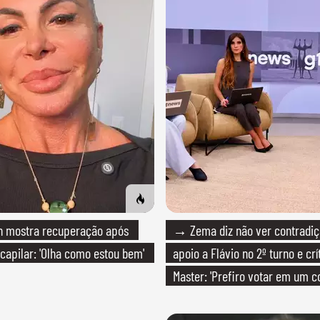
 mostra recuperação após
→ Zema diz não ver contradiç
 capilar: 'Olha como estou bem'
apoio a Flávio no 2º turno e crí
Master: 'Prefiro votar em um c
PT'