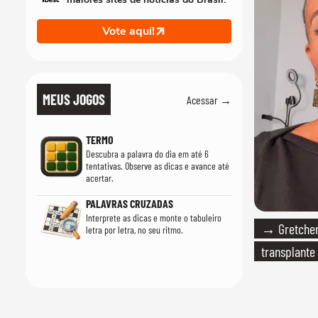
Vote aqui!
MEUS JOGOS
Acessar →
TERMO
Descubra a palavra do dia em até 6
tentativas. Observe as dicas e avance até
acertar.
PALAVRAS CRUZADAS
Interprete as dicas e monte o tabuleiro
→ Gretchen
letra por letra, no seu ritmo.
transplante