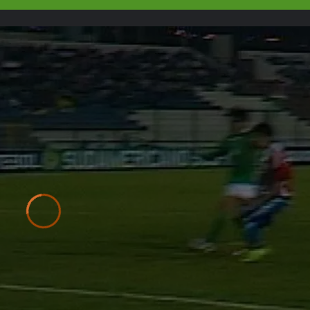
Video
Player
is
loading.