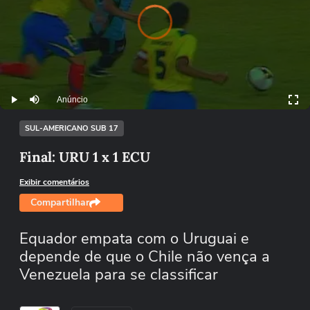
.
r
di
Vi
e
o
a
y
e
i
o
a
n
g
d
Pl
s l
Anúncio
Play
Mutar
SUL-AMERICANO SUB 17
Final: URU 1 x 1 ECU
Exibir comentários
Compartilhar
Equador empata com o Uruguai e
depende de que o Chile não vença a
Venezuela para se classificar