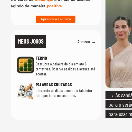
agindo de maneira
positiva
.
Aprenda a Ler Tarô
MEUS JOGOS
Acessar →
TERMO
Descubra a palavra do dia em até 6
tentativas. Observe as dicas e avance até
acertar.
PALAVRAS CRUZADAS
Interprete as dicas e monte o tabuleiro
→ As sandál
letra por letra, no seu ritmo.
para o verão
para usar n
quanto em u