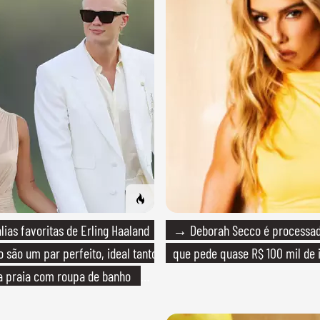
ias favoritas de Erling Haaland
→ Deborah Secco é processada
 são um par perfeito, ideal tanto
que pede quase R$ 100 mil de 
a praia com roupa de banho
ma festa com terno de linho