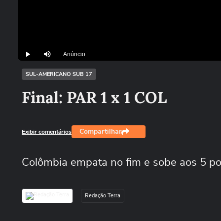
Anúncio
Play
Mutar
SUL-AMERICANO SUB 17
Final: PAR 1 x 1 COL
Compartilhar
Exibir comentários
Colômbia empata no fim e sobe aos 5 pon
Redação Terra