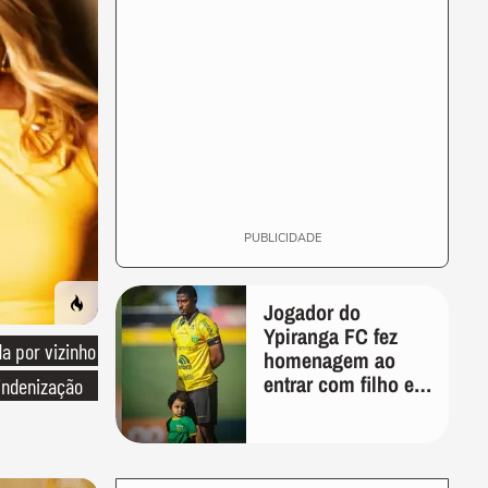
PUBLICIDADE
Jogador do
Ypiranga FC fez
 por vizinho
homenagem ao
entrar com filho em
indenização
campo meses
antes da morte da
criança