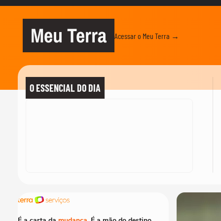
Meu Terra
Acessar o Meu Terra →
O ESSENCIAL DO DIA
É a carta da
mudança
. É a mão do destino