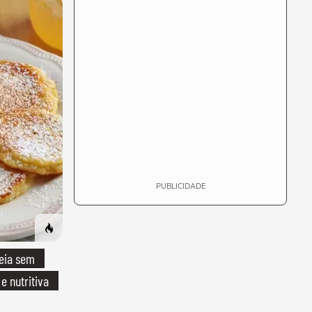
PUBLICIDADE
eia sem
 e nutritiva