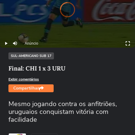
Video
Player
is
loading.
Anúncio
Play
Mutar
SUL-AMERICANO SUB 17
Final: CHI 1 x 3 URU
Exibir comentários
Compartilhar
Mesmo jogando contra os anfitriões,
uruguaios conquistam vitória com
facilidade