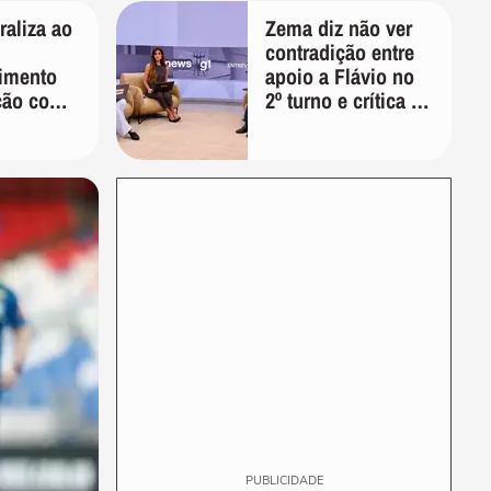
aliza ao
Zema diz não ver
contradição entre
imento
apoio a Flávio no
ção com
2º turno e crítica ao
r: 'Que
caso Master:
o'
'Prefiro votar em
um copo a votar no
PT'
PUBLICIDADE