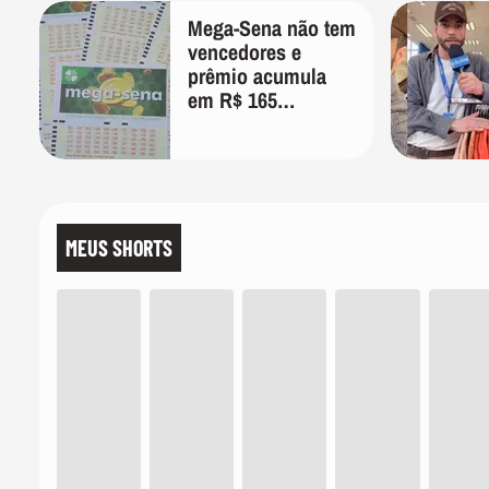
Mega-Sena não tem
vencedores e
prêmio acumula
em R$ 165
milhões; veja as
dezenas
MEUS SHORTS