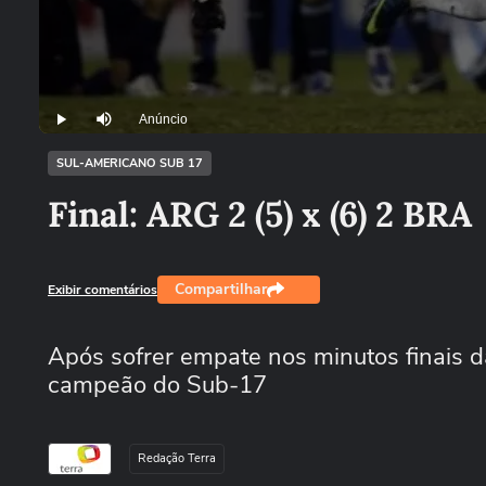
Anúncio
Play
Mutar
SUL-AMERICANO SUB 17
Final: ARG 2 (5) x (6) 2 BRA
Compartilhar
Exibir comentários
Após sofrer empate nos minutos finais da
campeão do Sub-17
Redação Terra