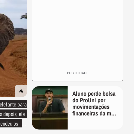
PUBLICIDADE
Aluno perde bolsa
do ProUni por
lefante para
movimentações
financeiras da mãe
s depois, ele
em plataformas de
endeu os
apostas