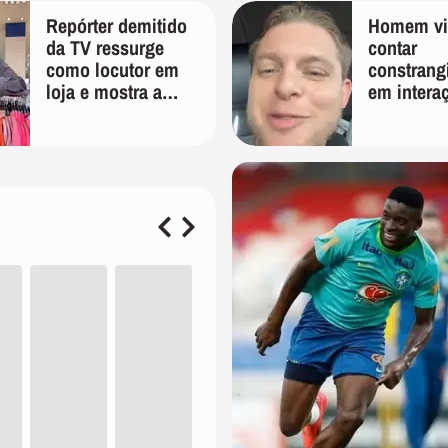
Repórter demitido
Homem vir
da TV ressurge
contar
como locutor em
constrang
loja e mostra a
em intera
importância de ser
entregado
versátil
humilhaçã