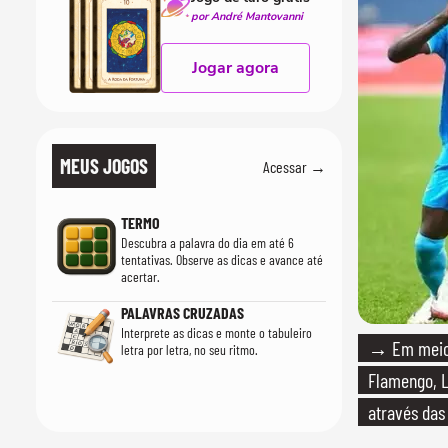
por André Mantovanni
Jogar agora
MEUS JOGOS
Acessar →
TERMO
Descubra a palavra do dia em até 6
tentativas. Observe as dicas e avance até
acertar.
PALAVRAS CRUZADAS
Interprete as dicas e monte o tabuleiro
→ Em meio 
letra por letra, no seu ritmo.
Flamengo, L
através das