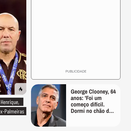
PUBLICIDADE
George Clooney, 64
anos: 'Foi um
 Henrique,
começo difícil.
Dormi no chão de
ex-Palmeiras
um armário por
dois anos e,
durante cinco