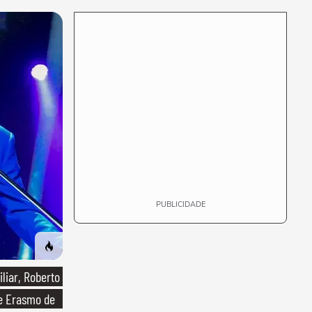
anos, fui de
bicicleta aos testes
de elenco'
PUBLICIDADE
liar, Roberto
de Erasmo de