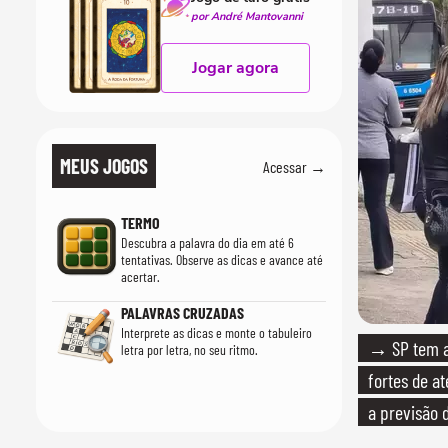
por André Mantovanni
Jogar agora
MEUS JOGOS
Acessar →
TERMO
Descubra a palavra do dia em até 6
tentativas. Observe as dicas e avance até
acertar.
PALAVRAS CRUZADAS
Interprete as dicas e monte o tabuleiro
→ SP tem al
letra por letra, no seu ritmo.
fortes de at
a previsão 