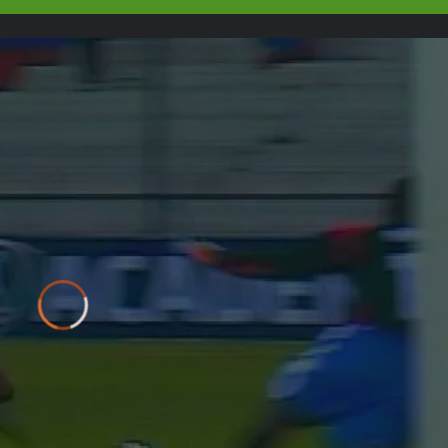
Video
Player
is
loading.